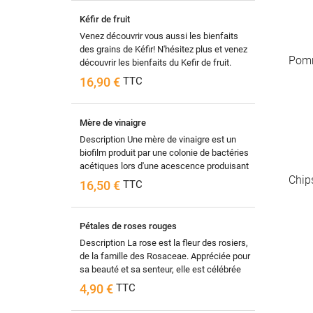
Kéfir de fruit
Venez découvrir vous aussi les bienfaits
des grains de Kéfir! N'hésitez plus et venez
Pomm
découvrir les bienfaits du Kefir de fruit.
Qu'est-ce que le...
16,90 €
TTC
Mère de vinaigre
Description Une mère de vinaigre est un
biofilm produit par une colonie de bactéries
acétiques lors d'une acescence produisant
Chip
un vinaigre. Il...
16,50 €
TTC
Pétales de roses rouges
Description La rose est la fleur des rosiers,
de la famille des Rosaceae. Appréciée pour
sa beauté et sa senteur, elle est célébrée
depuis...
4,90 €
TTC