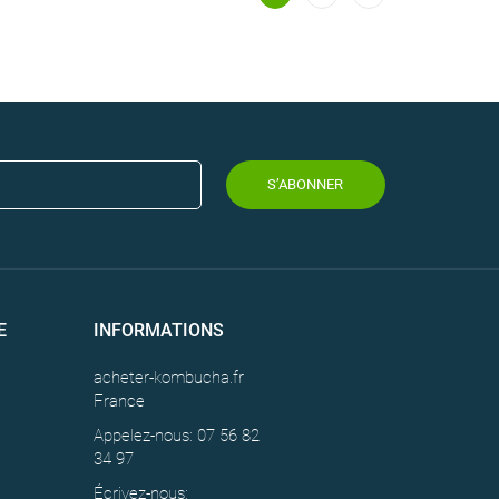
S’ABONNER
E
INFORMATIONS
acheter-kombucha.fr
France
Appelez-nous: 07 56 82
34 97
Écrivez-nous: