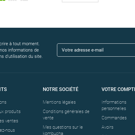
rire à tout moment.
 nos informations de
 d'utilisation du site.
ITS
NOTRE SOCIÉTÉ
VOTRE COMPT
ons
Mentions légales
Informations
personnelles
x produits
Conditions générales de
vente
Commandes
es ventes
Mes questions sur le
Avoirs
ez-nous
kombucha