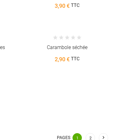
3,90 €
TTC
ées
Carambole séchée
2,90 €
TTC

PAGES
1
2